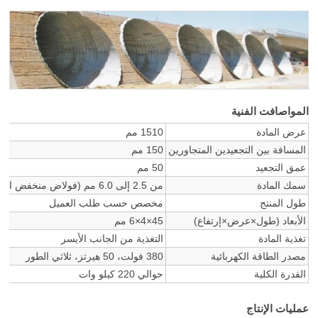
المواصافت الفنية
عرض المادة
1510 مم
المسافة بين التجعيدين المتجاورين
150 مم
عمق التجعيد
50 مم
سمك المادة
من 2.5 إلى 6.0 مم (فولاض منخفض الكربون، اللوح المدرفل على البارد، اللوح المجلفن، الخ.)
طول المنتج
مخصص حسب طلب العميل
الأبعاد (طول×عرض×إرتفاع)
45×4×6 مم
تغذية المادة
التغذية من الجانب الأيسر
مصدر الطاقة الكهربائية
380 فولت، 50 هيرتز، ثلاثي الطور
القدرة الكلية
حوالي 220 كيلو وات
عمليات الإنتاج