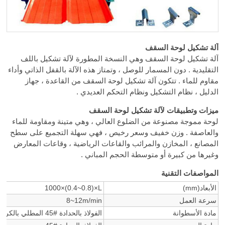
آلة تشكيل لوحة السقف
آلة تشكيل لوحة السقف وهي النسخة المطورة لآلة تشكيل باللف
التقليدية . دون المسمار للوصل ، وتمتاز هذه الآلة بالقفل الذاتي وأداء
مقاوم للماء . تتكون آلة تشكيل لوحة السقف من القاعدة ، جهاز
الدليل ، نظام التشكيل ونظام التحكم العديدي .
ميزات وتطبيقات لآلة تشكيل لوحة السقف
لوحة مموجة مصنوعة من الضلوع العالي ، وهي متينة ومقاومة للماء
والعاصفة . وزن خفيف وسعر رخيص ، فهي سهلة التجميع على سطح
المصانع ، المخازن والمرائب والقاعات الرياضية ، وقاعات المعارض
وغيرها من كبيرة أو متوسطة الحجم المباني .
المواصفات التقنية
الأبعاد(mm)
1000×(0.4~0.8)×L
سرعة العمل
8~12m/min
مادة الأسطوانة
الفولاذ بالحدادة #45 المطلي بالكروم القوي