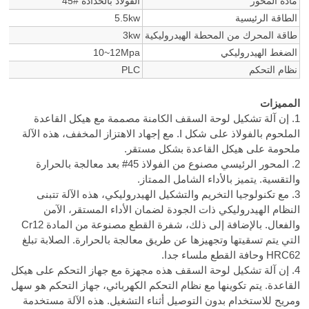
مادة المحور
الفولاذ بالحدادة #45
الطاقة الرئيسية
5.5kw
طاقة المحرك من المحطة الهيدروليكية
3kw
الضغط الهيدروليكي
10~12Mpa
نظام التحكم
PLC
المميزات
1. إن آلة تشكيل لوحة السقف الكامنة مصممة مع هيكل القاعدة
الملحوم بالفولاذ على شكل I. مع إجهاد الاهتزاز المخفف، هذه الآلة
ملحومة على هيكل القاعدة بشكل مستقر.
2. المحور الرئيسي مصنوع من الفولاذ 45# بعد معالجة بالحرارة
والتقسية. يتميز بالأداء الشامل الممتاز.
3. مع تكنولوجيا التخريم والتشكيل الهيدروليكي، هذه الآلة تتبنى
النظام الهيدروليكي ذات الجودة لضمان الأداء المستقر، الآمن
والفعال. بالإضافة إلى ذلك، شفرة القطع مصنوعة من المادة Cr12
التي يتم تسقيتها وتجهيزها عن طريق معالجة بالحرارة. الصلابة تبلغ
HRC62 وحافة القطع ملساء جدا.
4. إن آلة تشكيل لوحة السقف هذه مجهزة مع جهاز التحكم على هيكل
القاعدة. يتم تكوينها مع نظام التحكم الكهربائي، جهاز التحكم هو سهل
ومريح للاستخدام بدون التوصيل أثناء التشغيل. هذه الآلة مستخدمة