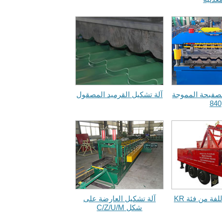
لصفيحة المموجة
آلة تشكيل القرميد المصقول
840
فة من فئة KR
آلة تشكيل العارضة على
شكل C/Z/U/M