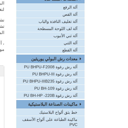
الب
آلة الرفع
لتغ
آلة القص
نشخ
آلة تغليف النافذة والباب
تشك
آلة لف اللوحة المسطحة
الم
آلة ثني الأنبوب
آلة الثني
موص
آلة القطع
معدات رش البولي يوريثين
آلة رش رغوة PU BHPU-F2008
آلة رش رغوة PU BHPU-III
آلة رش رغوة PU BHPU-IIIB235
آلة رش رغوة PU BH-109
آلة رش رغوة PU BH-HP -220B
ماكينات الصناعة البلاستيكية
خط بثق ألواح البلاستيك
ماكينة الطباعة على ألواح الأسقف
PVC