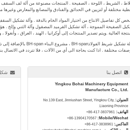
لاط ، الشريط ، اللوحة ، الصفيحة . المنتجات مصنوعة من آلة لف السقف 
طية مختلفة أو لتزيين في الحدائق والفنادق والمصانع والمعارض وغيرها من
ص كل تفاصيل الانتاج من اختيار المواد الخام بالدقة . وآلة تشكيل الس
يل الصفيحة المموجة ، آلة تشكيل القرميد المصقول وآلة الثني وإلخ . هؤلا
نتجة العالية .ويتم تصدير المنتجات إلى أوكرانيا ، الهند ، العراق ، وأنغولا ،
، آلة تشكيل شريط الفولاذ-span
فات مختلفة . اذا كنت بحاجة الى أي من الآلات ، فلا تتردد في الاتصال بنا
اتصل بنا
شكل 
Yingkou Bohai Machinery Equipment
Manufacture Co., Ltd.
العنوان:
No.139 East, Jinniushan Street, Yingkou City,
Liaoning Province.
الهاتف:
+86-417-3837961
Mobile/Wechat:
+86-13904170567
الفاكس:
+86-417-3838961
البريد الالكتروني: