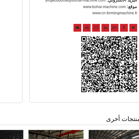
yingkoubohai@bohai-machine.com
موقع:
www.bohai-machine.com
www.cn-formingmachine.fr
نتجات أخرى