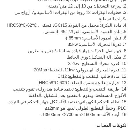
2. سرعة التشغيل: من 10 إلى 12 متر\ دقيقة
3. خطوات البكرات: 13 زوجا من البكرات الأساسية و7 أزواج من
بكرات التسطيح.
4. مادة البكرة: محمل من الفولاذ GCr15، مُسقى،
HRC58℃-62℃
5. مادة العمود الأساسي: الفولاذ
45#
المقسى.
6. قطر العمود الأساسي:
￠85mm
7. قدرة المحرك الأساسي: 35kw
8. جهاز نقل الحركة: جهاز قيادة بسلسلة\ جنزير بسطرين
9. هيكل آلة التشكيل: ورق الحائط
10. قدرة محرك التسطيح: 2.2kw
11. قدرة المحرك الهيدرولي: 11kw، الضغط: 20Mpa
12. مادة قالب التثقيب والتقطيع: Cr12
13. حرارة معالجة شفرة القطع:
HRC58℃-60℃
14. طريقة التثقيب والتقطيع: تعتمد قيادة هيدرولية، تقوم بتثقيب
الألواح المسطحة، وتقوم بالتقطيع بعد التشكيل بالدلفنة
15. نظام التحكم الكهربائي: تعتمد الآلة ككل جهاز التحكم في التردد
PLC، وخطأ التقطيع الطولي لديها هو:
≤±2mm
16. أبعاد الآلة: 13500mm×2700mm×1600mm.
تكوينات المعدات