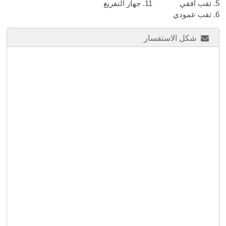
5. ثقب أفقي
11. جهاز التفريغ
6. ثقب عمودي
شكل الاستفسار