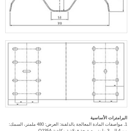
البرامترات الأساسية
1. مواصفات المادة المعالجة بالدلفنة: العرض: 480 ملمتر، السمك:
من 4 إلى 3 ملمتر، صفيحة فولاذية مكلفنة Q235A