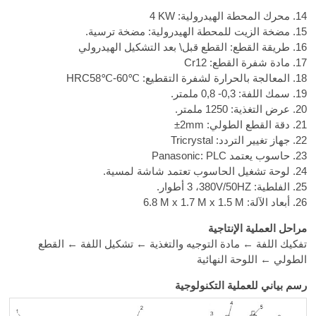
14. محرك المحطة الهيدرولية:
4 KW
15. مضخة الزيت للمحطة الهيدرولية: مضخة ترسية.
16. طريقة القطع: القطع قبل\ بعد التشكيل الهيدرولي
17. مادة شفرة القطع: Cr12
18. المعالجة بالحرارة لشفرة التقطيع:
HRC58℃-60℃
19. سمك اللفة: 0,3- 0,8 ملمتر.
20. عرض التغذية: 1250 ملمتر.
21. دقة القطع الطولي:
±2mm
22. جهاز تغيير التردد: Tricrystal
23. حاسوب يعتمد Panasonic: PLC
24. لوحة تشغيل الحاسوب تعتمد شاشة لمسية.
25. الفلطية:
3 ،380V/50HZ
أطوار.
26. أبعاد الآلة:
6.8 M x 1.7 M x 1.5 M
مراحل العملية الإنتاجية
تفكيك اللفة ← مادة التوجيه والتغذية ← تشكيل اللفة ← القطع
الطولي ← اللوحة النهائية
رسم بياني للعملية التكنولوجية