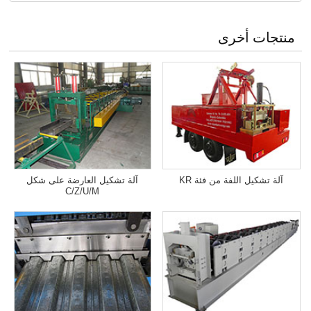
منتجات أخرى
آلة تشكيل اللفة من فئة KR
آلة تشكيل العارضة على شكل
C/Z/U/M