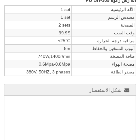
آلة رش رغوة PU BH-109
الآلة الرئيسية
1 set
مسدس الرسم
1 set
المضخة
2 sets
وقت الصب
99.9S
مراقبة درجة الحرارة
≤25℃
أنبوب التسخين والحفاظ
5m
طاقة المضخة
740W,1400r/min
مضخة الهواء
0.6Mpa-0.8Mpa
مصدر الطاقة
380V, 50HZ, 3 phases
شكل الاستفسار