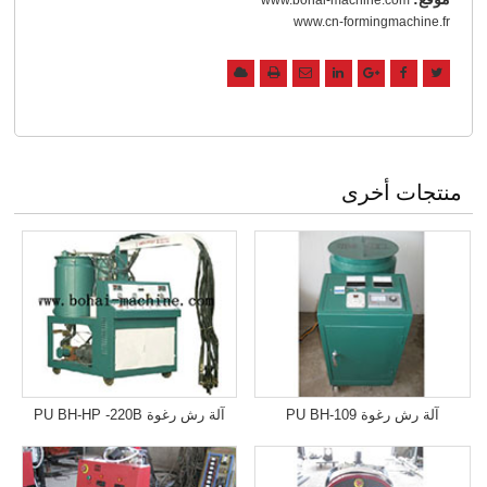
www.cn-formingmachine.fr
منتجات أخرى
آلة رش رغوة PU BH-109
آلة رش رغوة PU BH-HP -220B