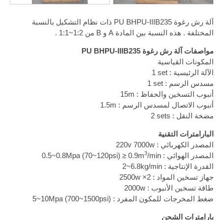
آلة رش رغوة PU BHPU-IIIB235 ذات نظام التشكيل بالنسبة
المختلفة . هذه النسبة بين المادة A و B من
1:1~1:2
.
مواصفات آلة رش رغوة PU BHPU-IIIB235
المكونات القياسية
الآلة الرئيسية :
1 set
مسدس الرسم :
1 set
أنبوب التسخين والحفاظ : 15m
أنبوب الاتصال لمسدس الرسم : 1.5m
مضخة النقل :
2 sets
البارامترات التقنية
المصدر الكهربائي : 220v 7000w
3
المصدر الهوائي :
/min
0.5~0.8Mpa (70~120psi) ≥ 0.9m
القدرة الإنتاجية :
2~6.8kg/min
جهاز تسخين المواد : 2500w ×2
طاقة تسخين الأنبوب : 2000w
ضغط المخرجات للمكون المفرد :
5~10Mpa (700~1500psi)
بارامترات الشحن