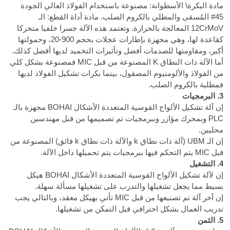
مادة البكرة\ الأسطوانة: مصنوعة باستخدام الفولاذ العالي الجودة
45# المُسقى والمطلي بالكروم الصلب. مادة أداة القطع: الـ
12CrMoV المعالجة بالحرارة. وتعتمد هذه الآلة جسرا خلفيا متحركا
كقاعدة لها، وهي مجهزة بإطارات عجلات بحجم 900-20، وحمولتها
أكبر، ومقاومتها للصدمات أفضل وتأثيرات التخميد لديها أفضل كذلك.
أما الآلة ذات النطاق K المصنوعة من قبل MIC فمصنوعة بشكل كلي
من الفولاذ والألومنيوم المصقول، بينما بكرات تشكيل الفولاذ لديها
فمطلية بالكروم الصلب.
3. البرمجيات
إن آلة تشكيل الألواح القوسية المتعددة الأشكال BOHAI مجهزة بالـ
PLC وبمحرك مؤازر وببرمجيات تم تصميمها من قبل مهندسين
محليين.
إن الـ UBM (آلة ذات نطاق k والآلة ذات نطاق k فائق) المصنوعة من
قبل MIC يتم التحكم فيها ببرمجيات يتم تحميلها داخل الآلة.
4. التشغيل
إن لآلة تشكيل الألواح القوسية المتعددة الأشكال BOHAI هيكل
بسيط مما يجعل تشغيلها والتدرب على تشغيلها مسألة سهلة.
إن آخر آلة تم تصنيعها من قبل MIC تأتي بهيكل معقد، وبالتالي يجب
تدريب العمال بشكل احترافي قبل التمكن من تشغيلها.
5. الثمن