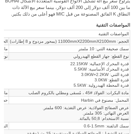
يتراوح سعر بيع آلة تشكيل الألواح القوسية المتعددة الأشكال BOHAI
ما بين 100 ألف دولار إلى 200 ألف دولار، بينما سعر بيع الآلة ذات
النطاق K الفائق المصنوعة من قبل MIC فهو أعلى من ذلك بكثير.
المواصفات التقنية
المواصفات التقنية
الحجم: 11000mmX2200mmX2100mm (بمحور مزدوج و 8 إطارات)
الحجم 
سمك صحيفة الثني: 10 ملمتر
مادة القطع: MoV
نوع القطع: جهاز القطع الهيدرولي
نوع ا
قدرة المحرك الإجمالية: 22.15KW
قدرة المحرك الأساسية: 5.5KW
قدرة الثني: 3.0KW+2.2KW
قدرة القطع: 3.0KW
قدرة المحطة الهيدرولية: 5.5KW
مادة البكرات: الفولاذ
45#
، مُسقى ومطلي بالكروم الصلب
مادة 
المحمل: مصنوع في Harbin
خطوا
عرض الصفائح الفولاذية: عرض التغذية: 600 ملمتر.
العرض النهائي: 305 ملمتر.
نسبة الاستخدام: 50,8 بالمائة.
سمك الدلفنة:
0.6-1.5mm
النط
سرعة التشغيل: الصفائح الفولاذية المستقيمة: 15 متر\ دقيقة