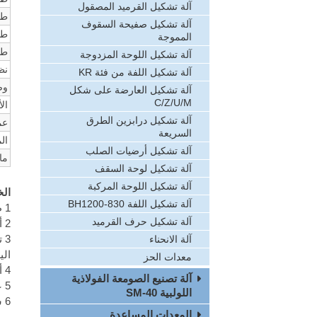
آلة تشكيل القرميد المصقول
طا
آلة تشكيل صفيحة السقوف
طا
المموجة
طا
آلة تشكيل اللوحة المزدوجة
نظ
آلة تشكيل اللفة من فئة KR
وض
آلة تشكيل العارضة على شكل
C/Z/U/M
ال
آلة تشكيل درابزين الطرق
عم
السريعة
ال
آلة تشكيل أرضيات الصلب
ما
آلة تشكيل لوحة السقف
آلة تشكيل اللوحة المركبة
ال
آلة تشكيل اللفة BH1200-830
1 طول الصفيحة النهائية تم قياس من جهاز القياس الكهربائي أو جهاز القياس الميكانيكي .
آلة تشكيل حرف القرميد
2 أداة الرفع هي خفيف ومريح ، ارتفاعها من شركتنا هو 2KG . إنها سهلة للتثبيت وتفكيك أداة الرفع . سرعة الرفع سريعة .
3 
آلة الانحناء
الي
معدات الحز
4 أسطوانات الآلة والمحاور هما المواد الصلبية ، إن الأسطوانات المصنوعة من الصلب
آلة تصنيع الصومعة الفولاذية
5 عجلة يدوية وعداد تم استخدامان في تعديل ثني الصفيحة القوسية ، الذان يجعلان التشغيل أكثر بسيطا .
اللولبية SM-40
6 سماكة صفيحة التشكيل هي 10mm ، وصفائح التشكيل القوسي تم مراقبة من الكمبيوتر .
المعدات المساعدة