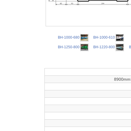
BH-1000-680
BH-1000-610
BH-1250-800
BH-1220-800
B
8900mm