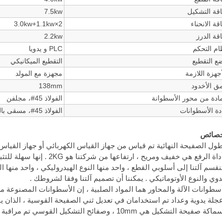
قة التشكيل
7.5kw
قة الانحناء
3.0kw+1.1kw×2
قة الدرز
2.2kw
ام التحكم
PLC و يدويا
ع التقطيع
التقطيع الميكانيكي
أجهزة اللازمة
مجهزة مع المولد
ق الأخدود
138mm
مادة من محور الأسطوانة
الفولاذ 45#، مجلفن
دة الأسطوانات
الفولاذ 45#، مسقى بالكروم القوي
خصائص
تنقسم آلتنا إلى أسلوبي القطع ، واحد منها النوع الهيدروليكي ، واحد منها 
دوي والنوع الأوتوماتيكي . يمكننا أن تصميم آلتنا وفقا لشروطك .