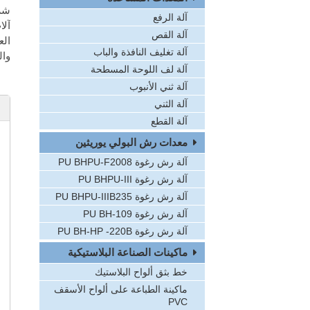
آلة الرفع
آلا
آلة القص
آلة تغليف النافذة والباب
وال
آلة لف اللوحة المسطحة
آلة ثني الأنبوب
آلة الثني
آلة القطع
معدات رش البولي يوريثين
آلة رش رغوة PU BHPU-F2008
آلة رش رغوة PU BHPU-III
آلة رش رغوة PU BHPU-IIIB235
آلة رش رغوة PU BH-109
آلة رش رغوة PU BH-HP -220B
ماكينات الصناعة البلاستيكية
خط بثق ألواح البلاستيك
ماكينة الطباعة على ألواح الأسقف
PVC