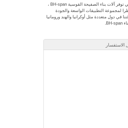
شركة Yingkou Bohai لمعدات تشكيل صفائح الفولاذ الملونة المحدودة، و التي توفر آلات بناء الصفيحة القوسية BH-span ،
ظرا لمجموعة التطبيقات الواسعة والجودة
كبيرة بين زبائننا في دول متعددة مثل أوكرانيا والهند ورومانيا
BH.
الاستفسار