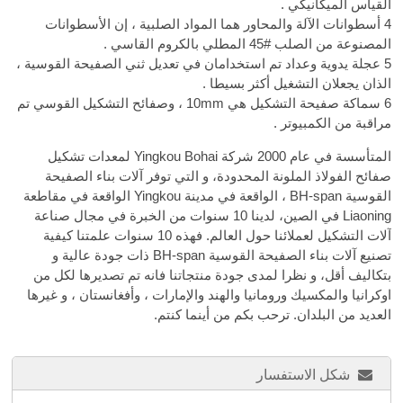
القياس الميكانيكي .
4 أسطوانات الآلة والمحاور هما المواد الصلبية ، إن الأسطوانات
المصنوعة من الصلب
45#
المطلي بالكروم القاسي .
5 عجلة يدوية وعداد تم استخدامان في تعديل ثني الصفيحة القوسية ،
الذان يجعلان التشغيل أكثر بسيطا .
6 سماكة صفيحة التشكيل هي 10mm ، وصفائح التشكيل القوسي تم
مراقبة من الكمبيوتر .
المتأسسة في عام 2000 شركة Yingkou Bohai لمعدات تشكيل
صفائح الفولاذ الملونة المحدودة، و التي توفر آلات بناء الصفيحة
القوسية BH-span ، الواقعة في مدينة Yingkou الواقعة في مقاطعة
Liaoning في الصين، لدينا 10 سنوات من الخبرة في مجال صناعة
آلات التشكيل لعملائنا حول العالم. فهذه 10 سنوات علمتنا كيفية
تصنيع آلات بناء الصفيحة القوسية BH-span ذات جودة عالية و
بتكاليف أقل، و نظرا لمدى جودة منتجاتنا فانه تم تصديرها لكل من
اوكرانيا والمكسيك ورومانيا والهند والإمارات ، وأفغانستان ، و غيرها
العديد من البلدان. ترحب بكم من أينما كنتم.
شكل الاستفسار