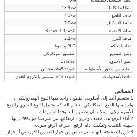
عامل التشغيل للصفيحة
70%
الطاقة الكاملة
18.9kw
طاقة القطع
4.0kw
طاقة التشكيل
7.5kw
طاقة الانحناء
3.0kw+1.1kw×2
طاقة الدرز
2.2kw
نظام التحكم
PLC و يدويا
وضع التقطيع
التقطيع الميكانيكي
عمق الأخدود
175mm
المادة من محور الأسطوانة
الفولاذ 45#، مجلفن
مادة الأسطوانات
الفولاذ 45#، مسقى بالكروم القوي
الخصائص
1 تنقسم آلتنا إلى أسلوبي القطع ، واحد منها النوع الهيدروليكي ،
واحد منها النوع الميكانيكي . نظام التحكم يشمل النوع اليدوي والنوع
الأوتوماتيكي . يمكننا أن تصميم آلتنا وفقا لشروطك .
2 أداة الرفع هي خفيف ومريح ، ارتفاعها من شركتنا هو 2KG . إنها
سهلة للتثبيت وتفكيك أداة الرفع . سرعة الرفع سريعة .
3طول الصفيحة النهائية تم قياس من جهاز القياس الكهربائي أو جهاز