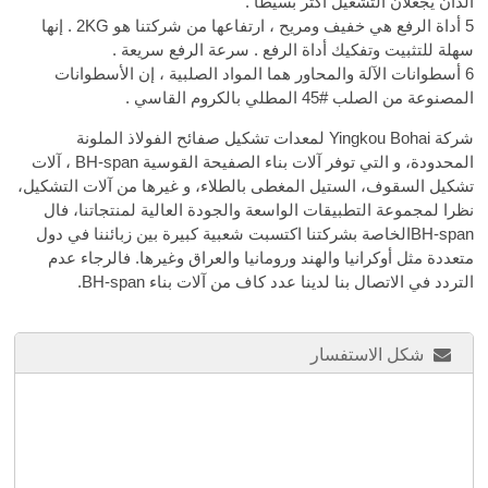
الذان يجعلان التشغيل أكثر بسيطا .
5 أداة الرفع هي خفيف ومريح ، ارتفاعها من شركتنا هو 2KG . إنها
سهلة للتثبيت وتفكيك أداة الرفع . سرعة الرفع سريعة .
6 أسطوانات الآلة والمحاور هما المواد الصلبية ، إن الأسطوانات
المصنوعة من الصلب
45#
المطلي بالكروم القاسي .
شركة Yingkou Bohai لمعدات تشكيل صفائح الفولاذ الملونة
المحدودة، و التي توفر آلات بناء الصفيحة القوسية BH-span ، آلات
تشكيل السقوف، الستيل المغطى بالطلاء، و غيرها من آلات التشكيل،
نظرا لمجموعة التطبيقات الواسعة والجودة العالية لمنتجاتنا، فال
BH-spanالخاصة بشركتنا اكتسبت شعبية كبيرة بين زبائننا في دول
متعددة مثل أوكرانيا والهند ورومانيا والعراق وغيرها. فالرجاء عدم
التردد في الاتصال بنا لدينا عدد كاف من آلات بناء BH-span.
شكل الاستفسار