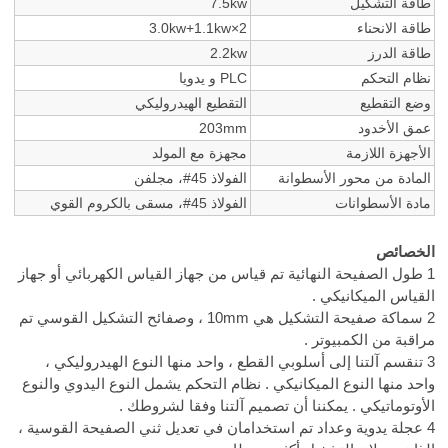
طاقة التشكيل
7.5kw
طاقة الانحناء
3.0kw+1.1kw×2
طاقة الدرز
2.2kw
نظام التحكم
PLC و يدويا
وضع التقطيع
التقطيع الهيدروليكي
عمق الأخدود
203mm
الأجهزة اللازمة
مجهزة مع المولد
المادة من محور الأسطوانة
الفولاذ 45#، مجلفن
مادة الأسطوانات
الفولاذ 45#، مسقى بالكروم القوي
الخصائص
1 طول الصفيحة النهائية تم قياس من جهاز القياس الكهربائي أو جهاز
القياس الميكانيكي .
2 سماكة صفيحة التشكيل هي 10mm ، وصفائح التشكيل القوسي تم
مراقبة من الكمبيوتر .
3 تنقسم آلتنا إلى أسلوبي القطع ، واحد منها النوع الهيدروليكي ،
واحد منها النوع الميكانيكي . نظام التحكم يشمل النوع اليدوي والنوع
الأوتوماتيكي . يمكننا أن تصميم آلتنا وفقا لشروطك .
4 عجلة يدوية وعداد تم استخدامان في تعديل ثني الصفيحة القوسية ،