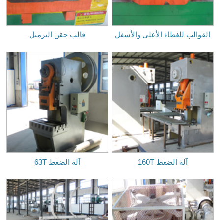
القوالب للغطاء الأعلى والأسفل
قالب حقن البرميل
آلة الضغط 160T
آلة الضغط 63T