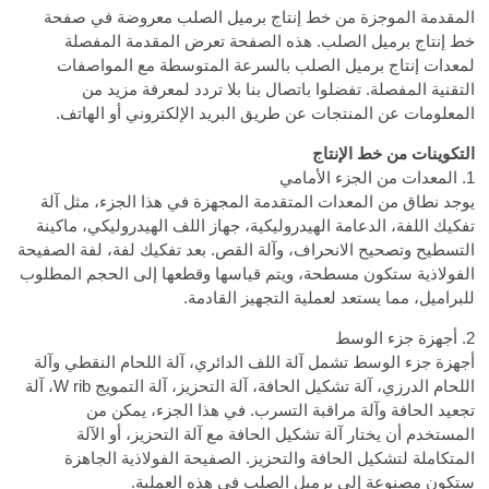
المقدمة الموجزة من خط إنتاج برميل الصلب معروضة في صفحة
خط إنتاج برميل الصلب. هذه الصفحة تعرض المقدمة المفصلة
لمعدات إنتاج برميل الصلب بالسرعة المتوسطة مع المواصفات
التقنية المفصلة. تفضلوا باتصال بنا بلا تردد لمعرفة مزيد من
المعلومات عن المنتجات عن طريق البريد الإلكتروني أو الهاتف.
التكوينات من خط الإنتاج
1. المعدات من الجزء الأمامي
يوجد نطاق من المعدات المتقدمة المجهزة في هذا الجزء، مثل آلة
تفكيك اللفة، الدعامة الهيدروليكية، جهاز اللف الهيدروليكي، ماكينة
التسطيح وتصحيح الانحراف، وآلة القص. بعد تفكيك لفة، لفة الصفيحة
الفولاذية ستكون مسطحة، ويتم قياسها وقطعها إلى الحجم المطلوب
للبراميل، مما يستعد لعملية التجهيز القادمة.
2. أجهزة جزء الوسط
أجهزة جزء الوسط تشمل آلة اللف الدائري، آلة اللحام النقطي وآلة
اللحام الدرزي، آلة تشكيل الحافة، آلة التحزيز، آلة التمويج W rib، آلة
تجعيد الحافة وآلة مراقبة التسرب. في هذا الجزء، يمكن من
المستخدم أن يختار آلة تشكيل الحافة مع آلة التحزيز، أو الآلة
المتكاملة لتشكيل الحافة والتحزيز. الصفيحة الفولاذية الجاهزة
ستكون مصنوعة إلى برميل الصلب في هذه العملية.